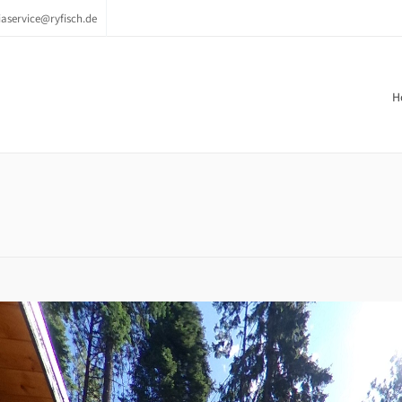
aservice@ryfisch.de
H